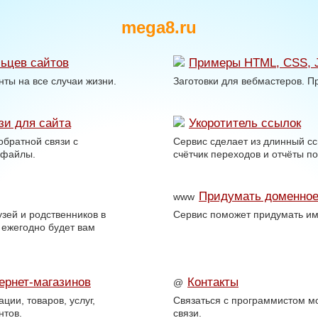
mega8.ru
ьцев сайтов
Примеры HTML, CSS, 
ты на все случаи жизни.
Заготовки для вебмастеров. П
зи для сайта
Укоротитель ссылок
обратной связи с
Сервис сделает из длинный сс
 файлы.
счётчик переходов и отчёты по
Придумать доменное
www
зей и родственников в
Сервис поможет придумать им
 ежегодно будет вам
ернет-магазинов
Контакты
@
ции, товаров, услуг,
Связаться с программистом м
нтов.
связи.